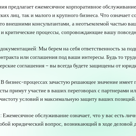
ия предлагает ежемесячное корпоративное обслуживание
ких лиц, так и малого и крупного бизнеса. Что означает с
сто внешними консультантами, а неотъемлемой частью ва
 и критические процессы, сопровождающие вашу повседн
окументацией: Мы берем на себя ответственность за под
нтракта или соглашения под ваши интересы. Будь то тру
ерские соглашения – вы всегда будете защищены от юрид
 В бизнес-процессах зачастую решающее значение имеет 
ты примут участие в ваших переговорах с партнерами ил
чистоту условий и максимальную защиту ваших позиций.
 Ежемесячное обслуживание означает, что у вас есть лич
юбой юридический вопрос, возникающий в ходе деловой д