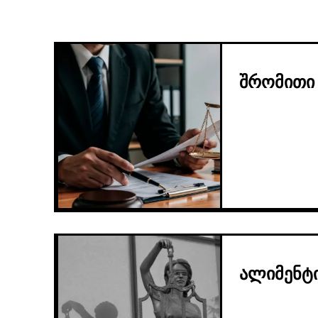
შრომითი
ალიმენტ