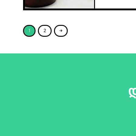
1
2
დ