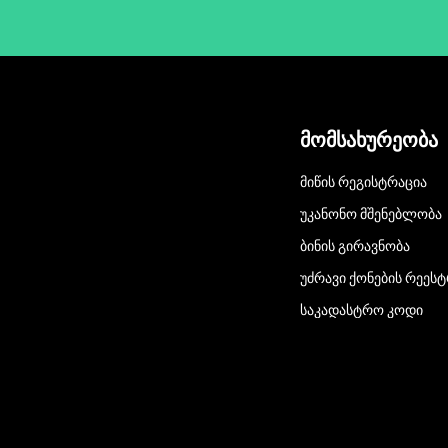
მომსახურეობა
ᲛᲘᲬᲘᲡ ᲠᲔᲒᲘᲡᲢᲠᲐᲪᲘᲐ
ᲣᲙᲐᲜᲝᲜᲝ ᲛᲨᲔᲜᲔᲑᲚᲝᲑᲐ
ᲑᲘᲜᲘᲡ ᲒᲘᲠᲐᲕᲜᲝᲑᲐ
ᲣᲫᲠᲐᲕᲘ ᲥᲝᲜᲔᲑᲘᲡ ᲠᲔᲔᲡ
ᲡᲐᲙᲐᲓᲐᲡᲢᲠᲝ ᲙᲝᲓᲘ