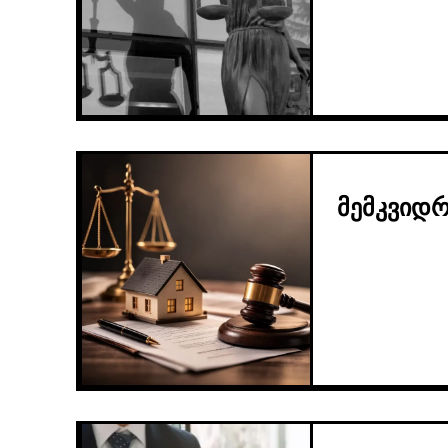
მემკვიდ