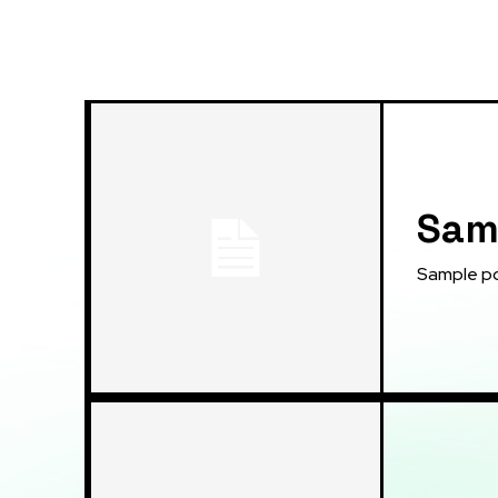
Samp
Sample po