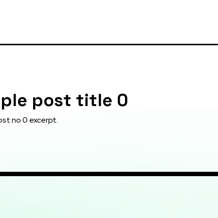
le post title 0
st no 0 excerpt.