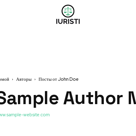
омой
Авторы
Посты от John Doe
Sample Author 
ww.sample-website.com