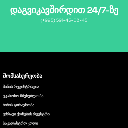
დაგვიკავშირდით 24/7-ზე
(+995) 591-45-08-45
მომსახურეობა
ᲛᲘᲬᲘᲡ ᲠᲔᲒᲘᲡᲢᲠᲐᲪᲘᲐ
ᲣᲙᲐᲜᲝᲜᲝ ᲛᲨᲔᲜᲔᲑᲚᲝᲑᲐ
ᲑᲘᲜᲘᲡ ᲒᲘᲠᲐᲕᲜᲝᲑᲐ
ᲣᲫᲠᲐᲕᲘ ᲥᲝᲜᲔᲑᲘᲡ ᲠᲔᲔᲡᲢᲠᲘ
ᲡᲐᲙᲐᲓᲐᲡᲢᲠᲝ ᲙᲝᲓᲘ