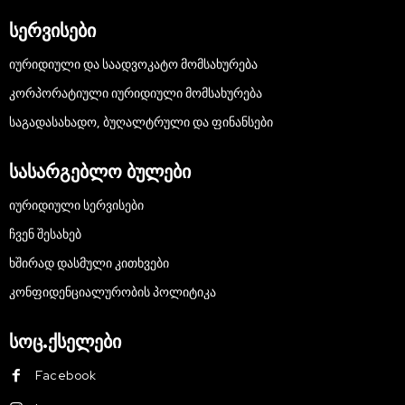
სერვისები
ᲘᲣᲠᲘᲓᲘᲣᲚᲘ ᲓᲐ ᲡᲐᲐᲓᲕᲝᲙᲐᲢᲝ ᲛᲝᲛᲡᲐᲮᲣᲠᲔᲑᲐ
ᲙᲝᲠᲞᲝᲠᲐᲢᲘᲣᲚᲘ ᲘᲣᲠᲘᲓᲘᲣᲚᲘ ᲛᲝᲛᲡᲐᲮᲣᲠᲔᲑᲐ
ᲡᲐᲒᲐᲓᲐᲡᲐᲮᲐᲓᲝ, ᲑᲣᲦᲐᲚᲢᲠᲣᲚᲘ ᲓᲐ ᲤᲘᲜᲐᲜᲡᲔᲑᲘ
სასარგებლო ბულები
ᲘᲣᲠᲘᲓᲘᲣᲚᲘ ᲡᲔᲠᲕᲘᲡᲔᲑᲘ
ᲩᲕᲔᲜ ᲨᲔᲡᲐᲮᲔᲑ
ᲮᲨᲘᲠᲐᲓ ᲓᲐᲡᲛᲣᲚᲘ ᲙᲘᲗᲮᲕᲔᲑᲘ
ᲙᲝᲜᲤᲘᲓᲔᲜᲪᲘᲐᲚᲣᲠᲝᲑᲘᲡ ᲞᲝᲚᲘᲢᲘᲙᲐ
სოც.ქსელები
Facebook