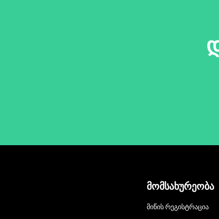
დ
მომსახურეობა
ᲛᲘᲬᲘᲡ ᲠᲔᲒᲘᲡᲢᲠᲐᲪᲘᲐ