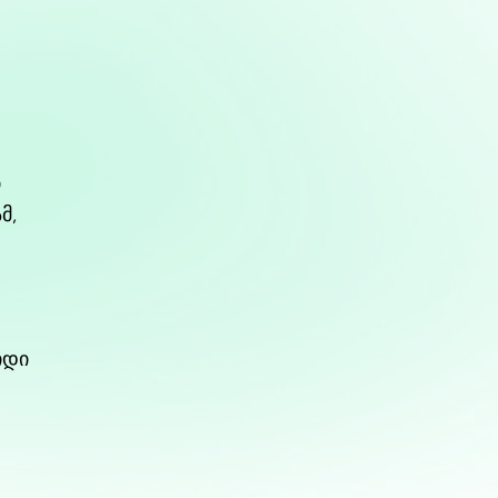
ი
მ,
იდი