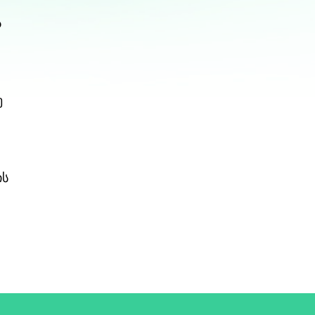
ს
ე
ის