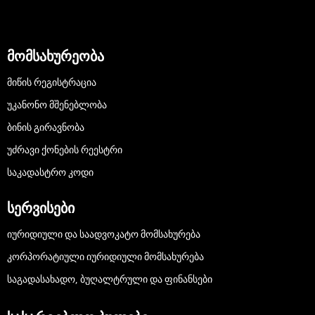
მომსახურეობა
ᲛᲘᲬᲘᲡ ᲠᲔᲒᲘᲡᲢᲠᲐᲪᲘᲐ
ᲣᲙᲐᲜᲝᲜᲝ ᲛᲨᲔᲜᲔᲑᲚᲝᲑᲐ
ᲑᲘᲜᲘᲡ ᲒᲘᲠᲐᲕᲜᲝᲑᲐ
ᲣᲫᲠᲐᲕᲘ ᲥᲝᲜᲔᲑᲘᲡ ᲠᲔᲔᲡᲢᲠᲘ
ᲡᲐᲙᲐᲓᲐᲡᲢᲠᲝ ᲙᲝᲓᲘ
სერვისები
ᲘᲣᲠᲘᲓᲘᲣᲚᲘ ᲓᲐ ᲡᲐᲐᲓᲕᲝᲙᲐᲢᲝ ᲛᲝᲛᲡᲐᲮᲣᲠᲔᲑᲐ
ᲙᲝᲠᲞᲝᲠᲐᲢᲘᲣᲚᲘ ᲘᲣᲠᲘᲓᲘᲣᲚᲘ ᲛᲝᲛᲡᲐᲮᲣᲠᲔᲑᲐ
ᲡᲐᲒᲐᲓᲐᲡᲐᲮᲐᲓᲝ, ᲑᲣᲦᲐᲚᲢᲠᲣᲚᲘ ᲓᲐ ᲤᲘᲜᲐᲜᲡᲔᲑᲘ