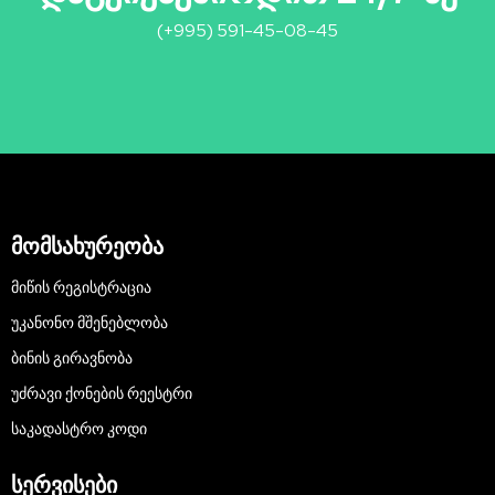
(+995) 591-45-08-45
მომსახურეობა
ᲛᲘᲬᲘᲡ ᲠᲔᲒᲘᲡᲢᲠᲐᲪᲘᲐ
ᲣᲙᲐᲜᲝᲜᲝ ᲛᲨᲔᲜᲔᲑᲚᲝᲑᲐ
ᲑᲘᲜᲘᲡ ᲒᲘᲠᲐᲕᲜᲝᲑᲐ
ᲣᲫᲠᲐᲕᲘ ᲥᲝᲜᲔᲑᲘᲡ ᲠᲔᲔᲡᲢᲠᲘ
ᲡᲐᲙᲐᲓᲐᲡᲢᲠᲝ ᲙᲝᲓᲘ
სერვისები