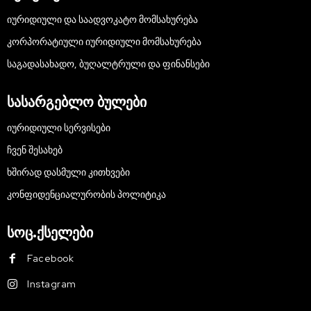
ᲘᲣᲠᲘᲓᲘᲣᲚᲘ ᲓᲐ ᲡᲐᲐᲓᲕᲝᲙᲐᲢᲝ ᲛᲝᲛᲡᲐᲮᲣᲠᲔᲑᲐ
ᲙᲝᲠᲞᲝᲠᲐᲢᲘᲣᲚᲘ ᲘᲣᲠᲘᲓᲘᲣᲚᲘ ᲛᲝᲛᲡᲐᲮᲣᲠᲔᲑᲐ
ᲡᲐᲒᲐᲓᲐᲡᲐᲮᲐᲓᲝ, ᲑᲣᲦᲐᲚᲢᲠᲣᲚᲘ ᲓᲐ ᲤᲘᲜᲐᲜᲡᲔᲑᲘ
სასარგებლო ბულები
ᲘᲣᲠᲘᲓᲘᲣᲚᲘ ᲡᲔᲠᲕᲘᲡᲔᲑᲘ
ᲩᲕᲔᲜ ᲨᲔᲡᲐᲮᲔᲑ
ᲮᲨᲘᲠᲐᲓ ᲓᲐᲡᲛᲣᲚᲘ ᲙᲘᲗᲮᲕᲔᲑᲘ
ᲙᲝᲜᲤᲘᲓᲔᲜᲪᲘᲐᲚᲣᲠᲝᲑᲘᲡ ᲞᲝᲚᲘᲢᲘᲙᲐ
სოც.ქსელები
Facebook
Instagram