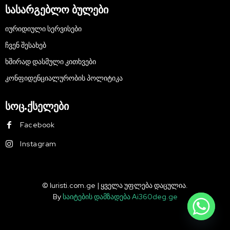
სასარგებლო ბულები
ᲘᲣᲠᲘᲓᲘᲣᲚᲘ ᲡᲔᲠᲕᲘᲡᲔᲑᲘ
ᲩᲕᲔᲜ ᲨᲔᲡᲐᲮᲔᲑ
ᲮᲨᲘᲠᲐᲓ ᲓᲐᲡᲛᲣᲚᲘ ᲙᲘᲗᲮᲕᲔᲑᲘ
ᲙᲝᲜᲤᲘᲓᲔᲜᲪᲘᲐᲚᲣᲠᲝᲑᲘᲡ ᲞᲝᲚᲘᲢᲘᲙᲐ
სოც.ქსელები
Facebook
Instagram
© Iuristi.com.ge | ყველა უფლება დაცულია.
By
საიტების დამზადება Ai360deg.ge