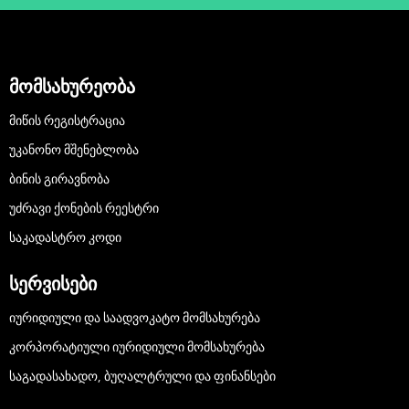
მომსახურეობა
ᲛᲘᲬᲘᲡ ᲠᲔᲒᲘᲡᲢᲠᲐᲪᲘᲐ
ᲣᲙᲐᲜᲝᲜᲝ ᲛᲨᲔᲜᲔᲑᲚᲝᲑᲐ
ᲑᲘᲜᲘᲡ ᲒᲘᲠᲐᲕᲜᲝᲑᲐ
ᲣᲫᲠᲐᲕᲘ ᲥᲝᲜᲔᲑᲘᲡ ᲠᲔᲔᲡᲢᲠᲘ
ᲡᲐᲙᲐᲓᲐᲡᲢᲠᲝ ᲙᲝᲓᲘ
სერვისები
ᲘᲣᲠᲘᲓᲘᲣᲚᲘ ᲓᲐ ᲡᲐᲐᲓᲕᲝᲙᲐᲢᲝ ᲛᲝᲛᲡᲐᲮᲣᲠᲔᲑᲐ
ᲙᲝᲠᲞᲝᲠᲐᲢᲘᲣᲚᲘ ᲘᲣᲠᲘᲓᲘᲣᲚᲘ ᲛᲝᲛᲡᲐᲮᲣᲠᲔᲑᲐ
ᲡᲐᲒᲐᲓᲐᲡᲐᲮᲐᲓᲝ, ᲑᲣᲦᲐᲚᲢᲠᲣᲚᲘ ᲓᲐ ᲤᲘᲜᲐᲜᲡᲔᲑᲘ